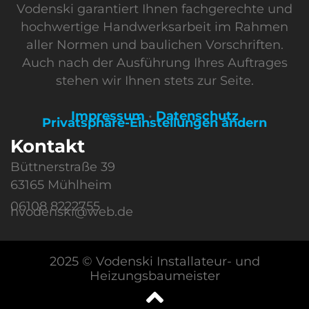
Vodenski garantiert Ihnen fachgerechte und
hochwertige Handwerksarbeit im Rahmen
aller Normen und baulichen Vorschriften.
Auch nach der Ausführung Ihres Auftrages
stehen wir Ihnen stets zur Seite.
Impressum
•
Datenschutz
Privatsphäre-Einstellungen ändern
Kontakt
Büttnerstraße 39
63165 Mühlheim
06108 8222755
hvodenski@web.de
2025 © Vodenski Installateur- und
Heizungsbaumeister