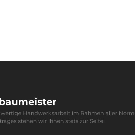
sbaumeister
chwertige Handwerksarbeit im Rahmen aller Norm
rages stehen wir Ihnen stets zur Seite.