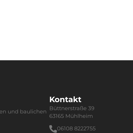
Kontakt
Büttnerstraße 39
en und baulichen
63165 Mühlheim
06108 8222755